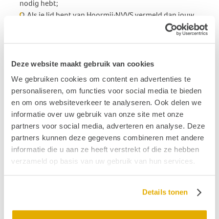
nodig hebt;
Als je lid bent van Hoormij∙NVVS vermeld dan jouw
lidnummer en ‘koffieuurtje evenwichtsaandoening’
+ datum;
Als je vragen hebt voor de gespreksleider, kun je
deze ook in de mail vermelden.
Deze website maakt gebruik van cookies
Tot een week van tevoren is kosteloos annuleren
We gebruiken cookies om content en advertenties te
mogelijk.
personaliseren, om functies voor social media te bieden
Als tenminste twee mensen een schrijftolk nodig
en om ons websiteverkeer te analyseren. Ook delen we
hebben, gaan wij iemand zoeken.
informatie over uw gebruik van onze site met onze
partners voor social media, adverteren en analyse. Deze
partners kunnen deze gegevens combineren met andere
Als je geen lid bent, dan kun je bovengenoemd bedrag
informatie die u aan ze heeft verstrekt of die ze hebben
overmaken op NL82RABO0300773269 t.n.v. Stichting
verzameld op basis van uw gebruik van hun services.
Hoormij te Houten o.v.v. jouw naam en ‘koffieuurtje
evenwichtsaandoening’.
Details tonen
Jouw aanmelding is definitief na ontvangst van de
deelnemersbijdrage (indien van toepassing) én de