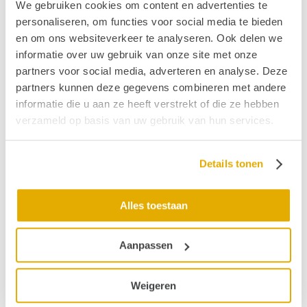
We gebruiken cookies om content en advertenties te
Controleer het webadres.
personaliseren, om functies voor social media te bieden
Bezoek de homepage van
Hoormij∙NVVS
of
en om ons websiteverkeer te analyseren. Ook delen we
bekijk de
actuele nieuwsberichten
.
informatie over uw gebruik van onze site met onze
Ben je op zoek naar ervaringsverhalen en de
partners voor social media, adverteren en analyse. Deze
laatste informatie op het gebied van behandeling
partners kunnen deze gegevens combineren met andere
met betrekking tot tinnitus. Vanuit deze pagina
informatie die u aan ze heeft verstrekt of die ze hebben
'De week van het oorsuizen'
vind je mogelijk de
verzameld op basis van uw gebruik van hun services.
informatie die je zoekt.
Heb je vragen over duizeligheid en evenwicht?
Op deze pagina
'Balance Awareness Week'
Details tonen
vind je de laatste ontwikkelingen.
Lees meer over:
slechthorendheid
,
Alles toestaan
hyperacusis
, een
brughoektumor
of
CI
.
Hoop dat we je verder hebben kunnen helpen om
Aanpassen
je te helpen vinden wat je zoekt!
Weigeren