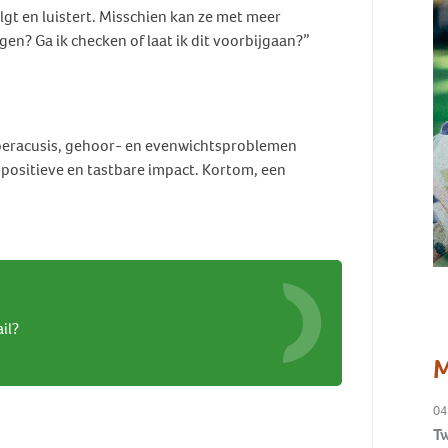
lgt en luistert. Misschien kan ze met meer
gen? Ga ik checken of laat ik dit voorbijgaan?”
yperacusis, gehoor- en evenwichtsproblemen
n positieve en tastbare impact. Kortom, een
il?
M
04
Tw