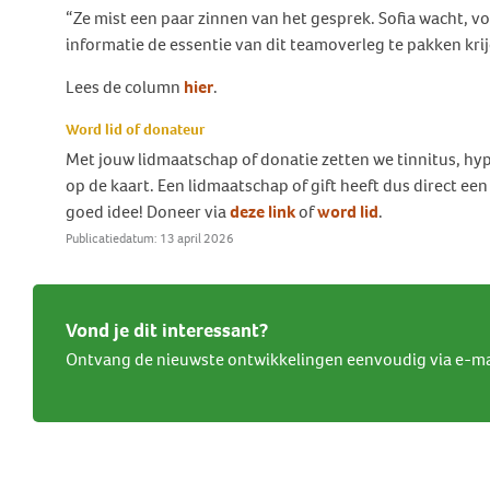
Behandeling Duizeligheid en
“Ze mist een paar zinnen van het gesprek. Sofia wacht, vo
Botverankerd hoorsysteem
Wat doen wij voor jou?
Vrijwilligers
Evenwicht
informatie de essentie van dit teamoverleg te pakken krij
(BCD)
Vraagbaak
Klachten en geschillen
Ervaringsverhalen Duizeligheid
Lees de column
hier
.
Vraagbaak
en Evenwicht
Vacatures
Word lid of donateur
World Hearing Day
Evenwichtsproblemen bij
Adverteren
Met jouw lidmaatschap of donatie zetten we tinnitus, h
kinderen
op de kaart. Een lidmaatschap of gift heeft dus direct ee
Contact
goed idee! Doneer via
deze link
of
word lid
.
Publicatiedatum: 13 april 2026
Vond je dit interessant?
Ontvang de nieuwste ontwikkelingen eenvoudig via e-ma