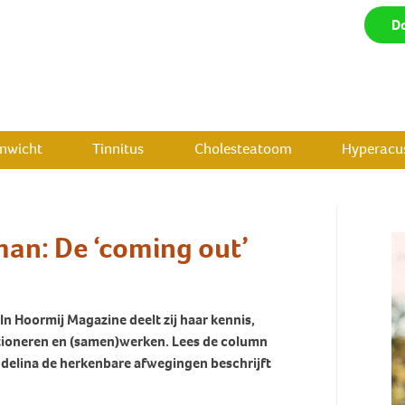
D
enwicht
Tinnitus
Cholesteatoom
Hyperacus
n: De ‘coming out’
 Hoormij Magazine deelt zij haar kennis,
nctioneren en (samen)werken. Lees de column
elina de herkenbare afwegingen beschrijft