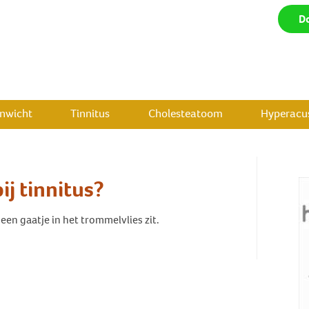
D
enwicht
Tinnitus
Cholesteatoom
Hyperacus
ij tinnitus?
geen gaatje in het trommelvlies zit.