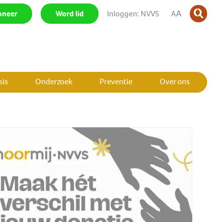
A
oneer
|
Word lid
|
Inloggen: NVVS
|
A
is
Onderzoek
Preventie
Over ons
SLUIT MENU
SLUIT MENU
SLUIT MENU
SLUIT MENU
SLUIT MENU
SLUIT MENU