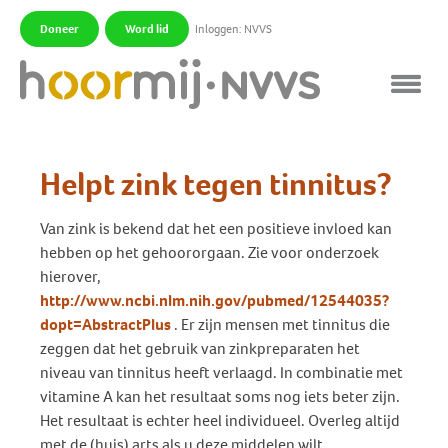
Doneer
Word lid
Inloggen: NVVS
|
|
Helpt zink tegen tinnitus?
Van zink is bekend dat het een positieve invloed kan
hebben op het gehoororgaan. Zie voor onderzoek
hierover,
http://www.ncbi.nlm.nih.gov/pubmed/12544035?
dopt=AbstractPlus
. Er zijn mensen met tinnitus die
zeggen dat het gebruik van zinkpreparaten het
niveau van tinnitus heeft verlaagd. In combinatie met
vitamine A kan het resultaat soms nog iets beter zijn.
Het resultaat is echter heel individueel. Overleg altijd
met de (huis) arts als u deze middelen wilt