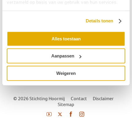
verzameld op basis van uw gebruik van hun services.
Gerelateerde begrippen
Details tonen
Dysacusis
Diplacusis
Alles toestaan
Acrodynie
Aanpassen
SCD-syndroom (superior canal dehiscense)
Auditieve Integratie Training
Weigeren
© 2026 Stichting Hoormij
|
Contact
|
Disclaimer
|
Sitemap