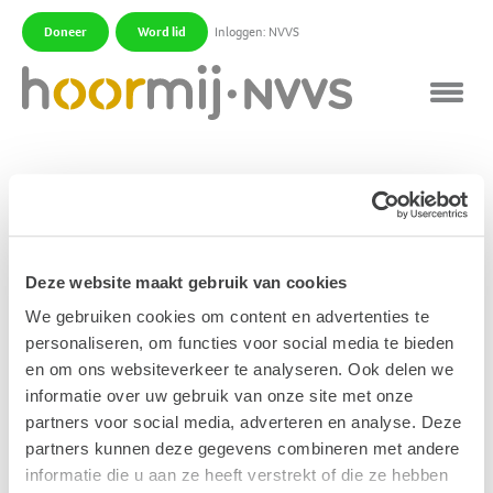
Doneer
Word lid
Inloggen: NVVS
|
|
Te scherp gehoor
Dit is een formulering uit de Amerikaanse hoek. Het
betreft meestal kinderen die geboren zijn met een
Deze website maakt gebruik van cookies
overgevoeligheid voor geluid, zonder dat er sprake is
We gebruiken cookies om content en advertenties te
van gehoorverlies. Omdat het meestal kinderen
personaliseren, om functies voor social media te bieden
betreft met een aandoening uit het autistisch
en om ons websiteverkeer te analyseren. Ook delen we
spectrum kunnen zij dat nooit verwoorden.
informatie over uw gebruik van onze site met onze
partners voor social media, adverteren en analyse. Deze
Publicatiedatum: 30 november 2011
partners kunnen deze gegevens combineren met andere
informatie die u aan ze heeft verstrekt of die ze hebben