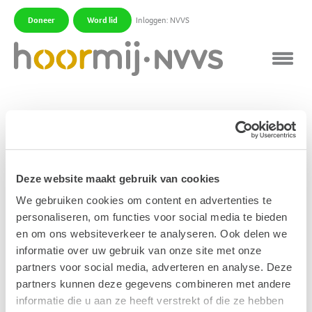
Doneer
Word lid
Inloggen: NVVS
|
|
Spraakprocessor
De spraakprocessor is het besturingssysteem van het
CI.
Deze website maakt gebruik van cookies
We gebruiken cookies om content en advertenties te
Publicatiedatum: 28 november 2011
personaliseren, om functies voor social media te bieden
en om ons websiteverkeer te analyseren. Ook delen we
informatie over uw gebruik van onze site met onze
Gerelateerde begrippen
partners voor social media, adverteren en analyse. Deze
partners kunnen deze gegevens combineren met andere
Ringleiding
informatie die u aan ze heeft verstrekt of die ze hebben