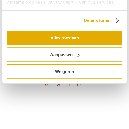
verzameld op basis van uw gebruik van hun services.
Aanmelden
Afregeling
Details tonen
Accu-oplader
Alles toestaan
Aansluiting
Aanpassen
© 2026 Stichting Hoormij
|
Contact
|
Disclaimer
|
Weigeren
Sitemap