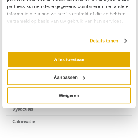
· Een hoorbril met beengeleiding trilt op het bot direct
partners kunnen deze gegevens combineren met andere
achter het oor en draagt zo het geluid over. Deze bril
informatie die u aan ze heeft verstrekt of die ze hebben
is geschikt voor mensen met geleidingsgehoorverlies.
verzameld op basis van uw gebruik van hun services.
Publicatiedatum: 25 oktober 2011
Details tonen
Gerelateerde begrippen
Alles toestaan
Drop attacks
Aanpassen
Tumarkin crisis
Weigeren
Achterste schedelgroeve
Dysacusis
Calorisatie