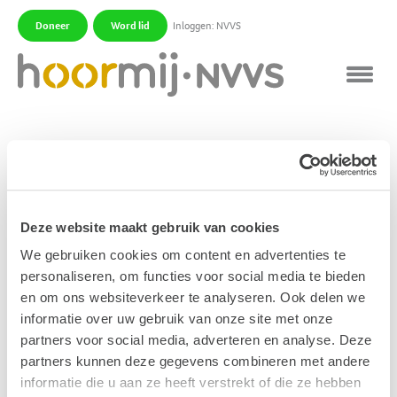
Doneer
Word lid
Inloggen: NVVS
|
|
Fonofobie
Angst voor omgevingsgeluid. De angst dat die
geluiden ons gehoor zullen beschadigen of de
Deze website maakt gebruik van cookies
symptomen erger maken.
We gebruiken cookies om content en advertenties te
personaliseren, om functies voor social media te bieden
Publicatiedatum: 30 november 2011
en om ons websiteverkeer te analyseren. Ook delen we
informatie over uw gebruik van onze site met onze
partners voor social media, adverteren en analyse. Deze
Gerelateerde begrippen
partners kunnen deze gegevens combineren met andere
informatie die u aan ze heeft verstrekt of die ze hebben