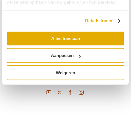
Dysacusis
verzameld op basis van uw gebruik van hun services.
Diplacusis
Details tonen
Acrodynie
SCD-syndroom (superior canal dehiscense)
Alles toestaan
Auditieve Integratie Training
Aanpassen
Weigeren
© 2026 Stichting Hoormij
|
Contact
|
Disclaimer
|
Sitemap