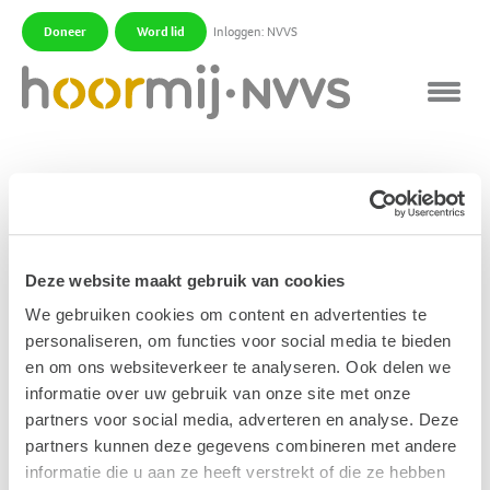
Doneer
Word lid
Inloggen: NVVS
|
|
Fietsplaatje
Er zijn speciale fietsplaatjes waaruit blijkt dat u
slechthorend bent. Zo´n plaatje kunt u aan uw fiets
Deze website maakt gebruik van cookies
bevestigen zodat anderen kunnen zien dat u
We gebruiken cookies om content en advertenties te
slechthorend bent. Dit kan gevaarlijke situaties
personaliseren, om functies voor social media te bieden
voorkomen.
en om ons websiteverkeer te analyseren. Ook delen we
informatie over uw gebruik van onze site met onze
Publicatiedatum: 24 oktober 2011
partners voor social media, adverteren en analyse. Deze
partners kunnen deze gegevens combineren met andere
informatie die u aan ze heeft verstrekt of die ze hebben