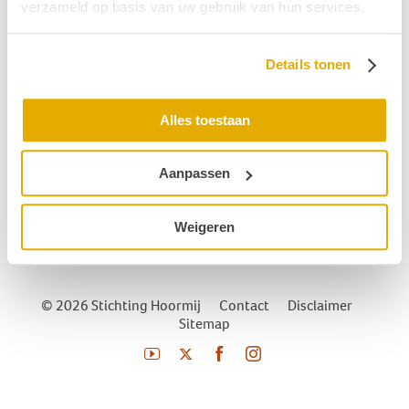
verzameld op basis van uw gebruik van hun services.
Gerelateerde begrippen
Details tonen
Gehoormeting
Oorstukje
Alles toestaan
Gehoorverlies
Aanpassen
Oorsuizen (tinnitus)
Corticale implantatie
Weigeren
© 2026 Stichting Hoormij
|
Contact
|
Disclaimer
|
Sitemap