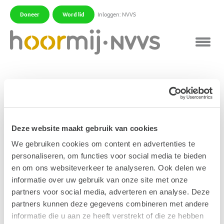
Doneer
Word lid
Inloggen: NVVS
|
|
AHO-toestel
Een hoortoestel dat u achter het oor draagt. Het
geluid wordt via een slangetje en een oorstukje naar
Deze website maakt gebruik van cookies
uw gehoorgang gebracht. Er zijn ‘achter het oor’-
We gebruiken cookies om content en advertenties te
toestellen met en zonder open aanpassing. Bij een
personaliseren, om functies voor social media te bieden
open aanpassing sluit het oorstukje de gehoorgang
en om ons websiteverkeer te analyseren. Ook delen we
niet af.
informatie over uw gebruik van onze site met onze
partners voor social media, adverteren en analyse. Deze
Publicatiedatum: 08 september 2011
partners kunnen deze gegevens combineren met andere
informatie die u aan ze heeft verstrekt of die ze hebben