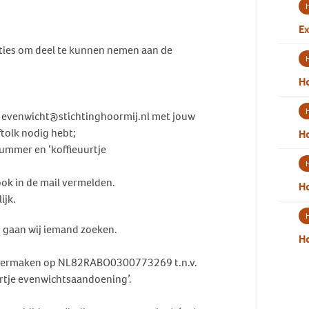
Ex
cties om deel te kunnen nemen aan de
Ho
r evenwicht@stichtinghoormij.nl met jouw
tolk nodig hebt;
H
nummer en ‘koffieuurtje
ook in de mail vermelden.
H
ijk.
, gaan wij iemand zoeken.
Ho
 overmaken op NL82RABO0300773269 t.n.v.
urtje evenwichtsaandoening’.