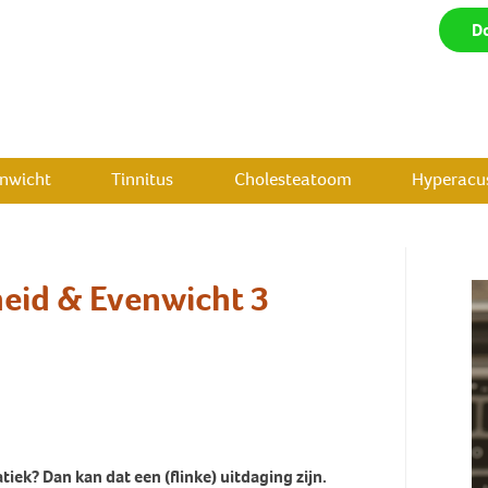
D
enwicht
Tinnitus
Cholesteatoom
Hyperacus
heid & Evenwicht 3
ek? Dan kan dat een (flinke) uitdaging zijn.