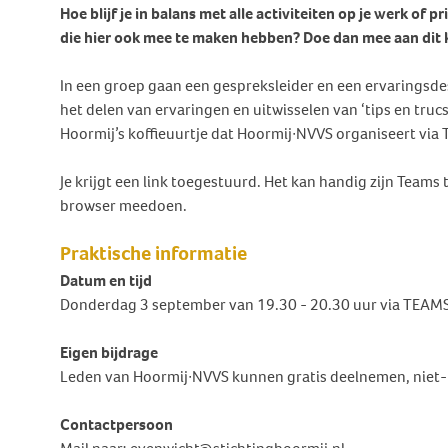
Behandeling Duizeligheid en
Hoe blijf je in balans met alle activiteiten op je werk of 
Botverankerd hoorsysteem
Wat doen wij voor jou?
Vrijwilligers
Evenwicht
die hier ook mee te maken hebben? Doe dan mee aan dit k
(BCD)
Vraagbaak
Klachten en geschillen
Ervaringsverhalen Duizeligheid
In een groep gaan een gespreksleider en een ervaringsdes
Vraagbaak
en Evenwicht
Vacatures
het delen van ervaringen en uitwisselen van ‘tips en trucs
World Hearing Day
Evenwichtsproblemen bij
Hoormij’s koffieuurtje dat Hoormij∙NVVS organiseert via 
Adverteren
kinderen
Contact
Je krijgt een link toegestuurd. Het kan handig zijn Teams
browser meedoen.
Praktische informatie
Datum en tijd
Donderdag 3 september van 19.30 - 20.30 uur via TEAM
Eigen bijdrage
Leden van Hoormij∙NVVS kunnen gratis deelnemen, niet-l
Contactpersoon