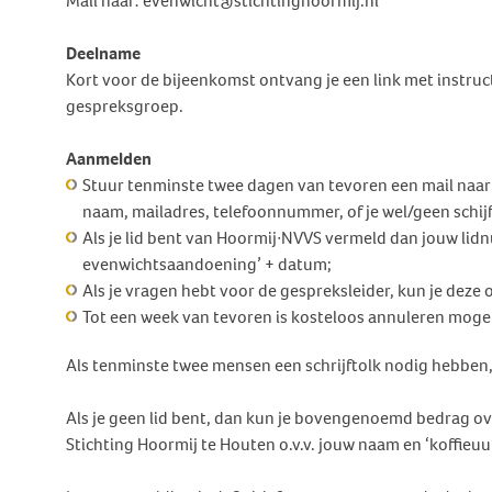
Mail naar: evenwicht@stichtinghoormij.nl
Deelname
Kort voor de bijeenkomst ontvang je een link met instru
gespreksgroep.
Aanmelden
Stuur tenminste twee dagen van tevoren een mail naa
naam, mailadres, telefoonnummer, of je wel/geen schijf
Als je lid bent van Hoormij∙NVVS vermeld dan jouw lid
evenwichtsaandoening’ + datum;
Als je vragen hebt voor de gespreksleider, kun je deze 
Tot een week van tevoren is kosteloos annuleren mogel
Als tenminste twee mensen een schrijftolk nodig hebben
Als je geen lid bent, dan kun je bovengenoemd bedrag
Stichting Hoormij te Houten o.v.v. jouw naam en ‘koffieu