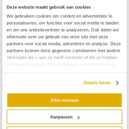
ijmond@stichtinghoormij.nl
.
Deze website maakt gebruik van cookies
We gebruiken cookies om content en advertenties te
Vond je dit interessant?
personaliseren, om functies voor social media te bieden
Ontvang de nieuwste ontwikkelingen eenvoudig via
en om ons websiteverkeer te analyseren. Ook delen we
e-mail?
informatie over uw gebruik van onze site met onze
partners voor social media, adverteren en analyse. Deze
partners kunnen deze gegevens combineren met andere
informatie die u aan ze heeft verstrekt of die ze hebben
verzameld op basis van uw gebruik van hun services.
Details tonen
Alles toestaan
Aanpassen