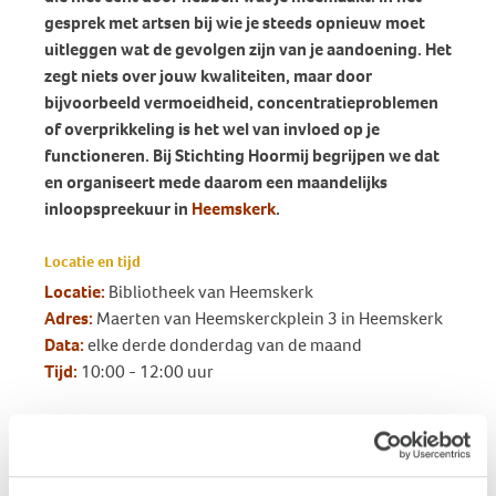
gesprek met artsen bij wie je steeds opnieuw moet
uitleggen wat de gevolgen zijn van je aandoening. Het
zegt niets over jouw kwaliteiten, maar door
bijvoorbeeld vermoeidheid, concentratieproblemen
of overprikkeling is het wel van invloed op je
functioneren. Bij Stichting Hoormij begrijpen we dat
en organiseert mede daarom een maandelijks
inloopspreekuur in
Heemskerk
.
Locatie en tijd
Locatie:
Bibliotheek van Heemskerk
Adres:
Maerten van Heemskerckplein 3 in Heemskerk
Data:
elke derde donderdag van de maand
Tijd:
10:00 - 12:00 uur
Meer informatie
Voor meer informatie kun je contact opnemen met de
afdeling Alkmaar-IJmond via:
alkmaar-